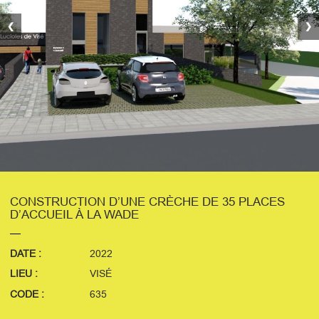
❮
❯
CONSTRUCTION D’UNE CRÈCHE DE 35 PLACES
D’ACCUEIL À LA WADE
DATE :
2022
LIEU :
VISÉ
CODE :
635