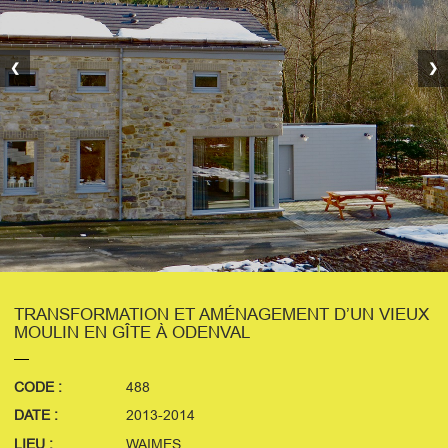
❮
❯
TRANSFORMATION ET AMÉNAGEMENT D’UN VIEUX
MOULIN EN GÎTE À ODENVAL
CODE :
488
DATE :
2013-2014
LIEU :
WAIMES