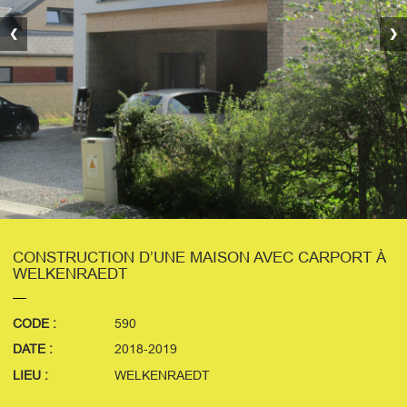
❮
❯
CONSTRUCTION D’UNE MAISON AVEC CARPORT À
WELKENRAEDT
CODE :
590
DATE :
2018-2019
LIEU :
WELKENRAEDT