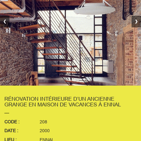
❮
❯
RÉNOVATION INTÉRIEURE D’UN ANCIENNE
GRANGE EN MAISON DE VACANCES À ENNAL
CODE :
208
DATE :
2000
LIEU :
ENNAL