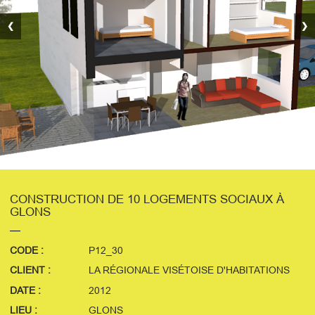
❮
❯
CONSTRUCTION DE 10 LOGEMENTS SOCIAUX À
GLONS
CODE :
P12_30
CLIENT :
LA RÉGIONALE VISÉTOISE D'HABITATIONS
DATE :
2012
LIEU :
GLONS