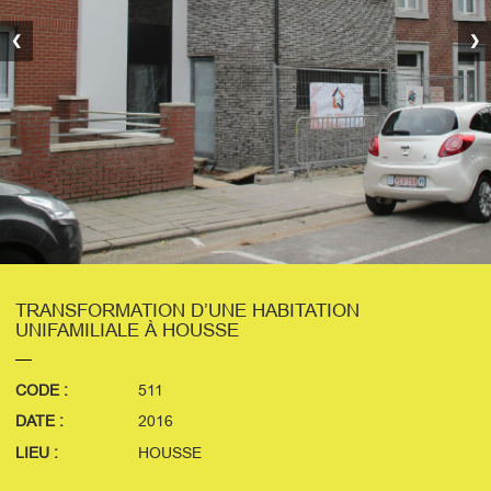
❮
❯
TRANSFORMATION D’UNE HABITATION
UNIFAMILIALE À HOUSSE
CODE :
511
DATE :
2016
LIEU :
HOUSSE