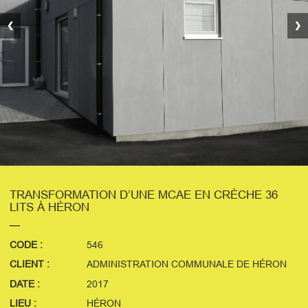
❮
❯
TRANSFORMATION D’UNE MCAE EN CRÈCHE 36
LITS À HÉRON
CODE :
546
CLIENT :
ADMINISTRATION COMMUNALE DE HÉRON
DATE :
2017
LIEU :
HÉRON